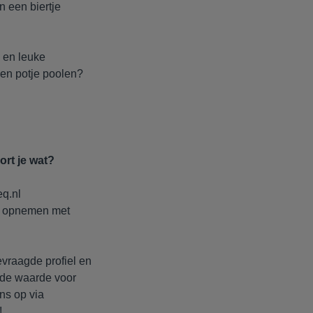
n een biertje
 en leuke
een potje poolen?
ort je wat?
eq.nl
ct opnemen met
evraagde profiel en
gde waarde voor
s op via
!