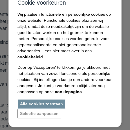
Cookie voorkeuren
enteerde
Wij plaatsen functionele en persoonlijke cookies op
onze website. Functionele cookies plaatsen wij
het produceren van
altijd, omdat deze noodzakelijk zijn om de website
 van RVS en
goed te laten werken en het gebruik te kunnen
meten. Persoonlijke cookies worden gebruikt voor
industrie.
gepersonaliseerde en niet-gepersonaliseerde
advertenties. Lees hier meer over in ons
assen en
cookiebeleid
.
rkt met een
Door op 'Accepteren' te klikken, ga je akkoord met
nen buislaseren,
het plaatsen van zowel functionele als persoonlijke
cookies. Bij instellingen kun je een andere voorkeur
t van hoogwaardige
aangeven. Je kunt je voorkeuren altijd later nog
aanpassen op onze
cookiepagina
.
Alle cookies toestaan
ar staan we altijd
aar bij ons werkt.
Selectie aanpassen
dat je af en toe
rganisatie in de