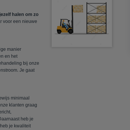
 jezelf halen om zo
aar voor een nieuwe
lige manier
en en het
handeling bij onze
enstroom. Je gaat
ewijs minimaal
 onze klanten graag
richt,
Daarnaast heb je
heb je kwaliteit