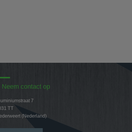
Neem contact op
luminiumstraat 7
031 TT
ederweert (Nederland)