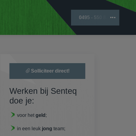
0495 - 550 828
Solliciteer direct!
Werken bij Senteq
doe je:
voor het
geld
;
in een leuk
jong
team;