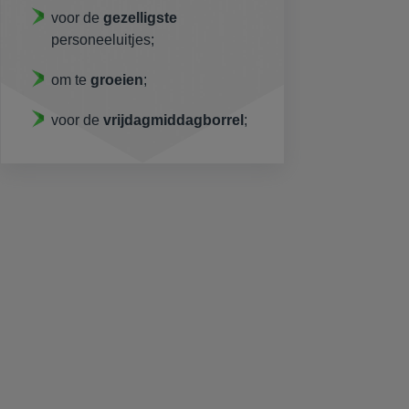
voor de
gezelligste
personeeluitjes;
om te
groeien
;
voor de
vrijdagmiddagborrel
;