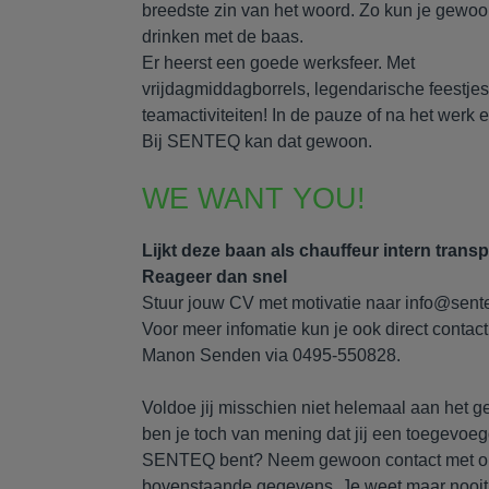
breedste zin van het woord. Zo kun je gewoo
drinken met de baas.
Er heerst een goede werksfeer. Met
vrijdagmiddagborrels, legendarische feestjes
teamactiviteiten! In de pauze of na het werk 
Bij SENTEQ kan dat gewoon.
WE WANT YOU!
Lijkt deze baan als chauffeur intern transp
Reageer dan snel
Stuur jouw CV met motivatie naar info@sent
Voor meer infomatie kun je ook direct conta
Manon Senden via 0495-550828.
Voldoe jij misschien niet helemaal aan het g
ben je toch van mening dat jij een toegevoe
SENTEQ bent? Neem gewoon contact met on
bovenstaande gegevens. Je weet maar nooit