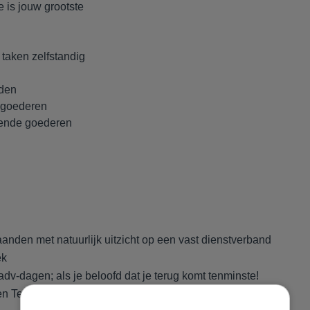
 is jouw grootste
taken zelfstandig
lden
 goederen
mende goederen
anden met natuurlijk uitzicht op een vast dienstverband
ek
dv-dagen; als je beloofd dat je terug komt tenminste!
en Techniek