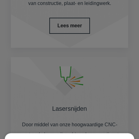
van constructie, plaat- en leidingwerk.
Lees meer
Lasersnijden
Door middel van onze hoogwaardige CNC-
gestuurde lasersnijmachines kunnen wij met