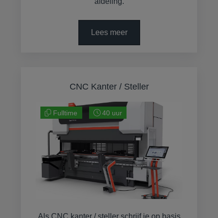
afdeling.
Lees meer
CNC Kanter / Steller
Fulltime
40 uur
Als CNC kanter / steller schrijf je op basis