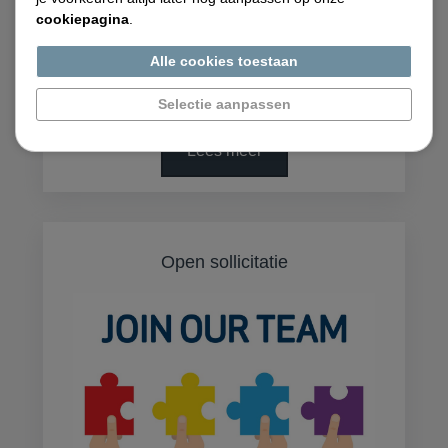
cookiepagina
.
Als TIG-lasser machinebouw ben je
Alle cookies toestaan
verantwoordelijk voor het vervaardigen
van onderdelen en samenstellingen voor...
Selectie aanpassen
Lees meer
Open sollicitatie